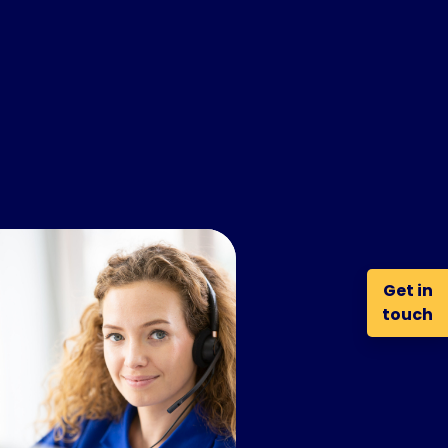
Get in
touch