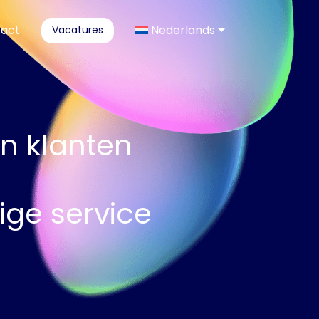
act
Nederlands
Vacatures
jn klanten
ge service