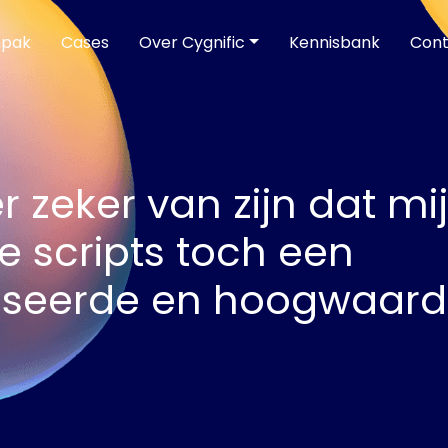
npak
Cases
Over Cygnific
Kennisbank
Cont
r zeker van zijn dat mi
e scripts toch een
iseerde en hoogwaardi