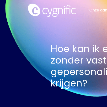
Onze aa
Hoe kan ik e
zonder vast
gepersonal
krijgen?